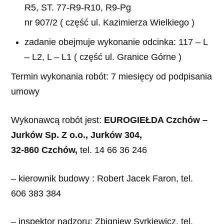
R5, ST. 77-R9-R10, R9-Pg
nr 907/2 ( część ul. Kazimierza Wielkiego )
zadanie obejmuje wykonanie odcinka: 117 – L
– L2, L – L1 ( część ul. Granice Górne )
Termin wykonania robót: 7 miesięcy od podpisania
umowy
Wykonawcą robót jest:
EUROGIEŁDA Czchów –
Jurków Sp. Z o.o., Jurków 304,
32-860 Czchów,
tel. 14 66 36 246
– kierownik budowy : Robert Jacek Faron, tel.
606 383 384
– inspektor nadzoru: Zbigniew Syrkiewicz, tel.