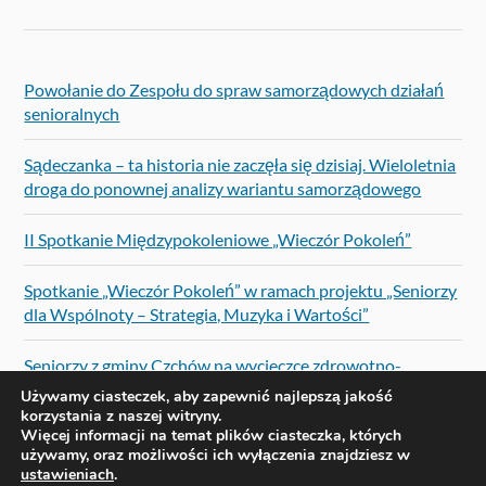
Powołanie do Zespołu do spraw samorządowych działań
senioralnych
Sądeczanka – ta historia nie zaczęła się dzisiaj. Wieloletnia
droga do ponownej analizy wariantu samorządowego
II Spotkanie Międzypokoleniowe „Wieczór Pokoleń”
Spotkanie „Wieczór Pokoleń” w ramach projektu „Seniorzy
dla Wspólnoty – Strategia, Muzyka i Wartości”
Seniorzy z gminy Czchów na wycieczce zdrowotno-
integracyjnej do Solca-Zdroju
Używamy ciasteczek, aby zapewnić najlepszą jakość
korzystania z naszej witryny.
Więcej informacji na temat plików ciasteczka, których
używamy, oraz możliwości ich wyłączenia znajdziesz w
ustawieniach
.