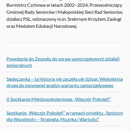
Burmistrz Czchowa w latach 2002–2024, Przewodniczący
Gminnej Rady Seniorów i Małopolskiej Sieci Rad Seniorów,
działacz PSL, odznaczony m.in. Srebrnym Krzyżem Zasługi
oraz Medalem Edukacji Narodowej.
Powołanie do Zespołu do spraw samorządowych działań
senioralnych
Sądeczanka – ta historia nie zaczęła się dzisiaj. Wieloletnia
droga do ponownej analizy wariantu samorządowego
II Spotkanie Międzypokoleniowe „Wieczór Pokoleń”
Spotkanie „Wieczór Pokoleń” w ramach projektu „Seniorzy
dla Wspólnoty – Strategia, Muzyka i Wartości”